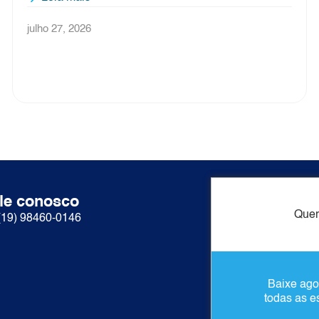
Leia mais
julho 3, 2026
le conosco
Acesso ráp
Quer
(19) 98460-0146
Sobre nós
Produtos
Contato
Baixe ago
Conteúdos
todas as e