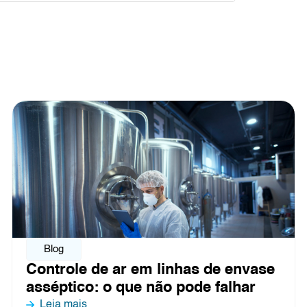
Blog
envase
Pontos críticos de contaminaç
har
processamento de alimentos: 
o ar influencia cada etapa