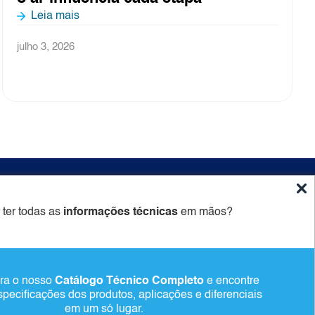
junho 26, 2026
ido
Newsletter
 ter todas as
informações técnicas
em mãos?
Cadastrar
ra o nosso
Catálogo Técnico Completo
e encontre
Alternative:
specificações dos produtos, aplicações e diferenciais
em um só lugar.