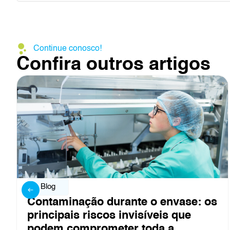
Continue conosco!
Confira outros artigos
Blog
ase: os
Controle de ar em linhas de 
que
asséptico: o que não pode fal
Leia mais