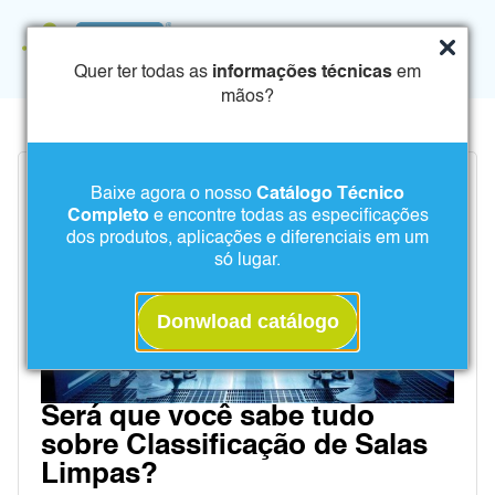
Quer ter todas as
informações técnicas
em
mãos?
Baixe agora o nosso
Catálogo Técnico
Completo
e encontre todas as especificações
dos produtos, aplicações e diferenciais em um
só lugar.
Donwload catálogo
Será que você sabe tudo
sobre Classificação de Salas
Limpas?