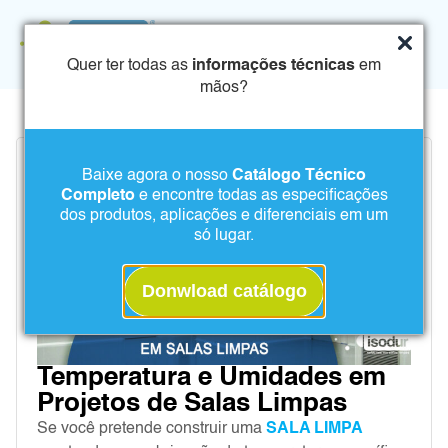
Quer ter todas as
informações técnicas
em
mãos?
Baixe agora o nosso
Catálogo Técnico
Completo
e encontre todas as especificações
dos produtos, aplicações e diferenciais em um
só lugar.
Donwload catálogo
Temperatura e Umidades em
Projetos de Salas Limpas
Se você pretende construir uma
SALA LIMPA