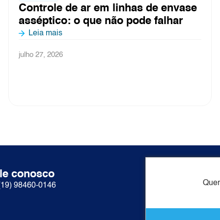
de envase
Pontos críticos de contami
falhar
processamento de alimento
o ar influencia cada etapa
Leia mais
julho 3, 2026
le conosco
Acesso ráp
Quer
(19) 98460-0146
Sobre nós
Produtos
Contato