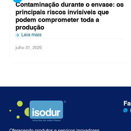
envase: os
Controle de ar em linhas 
is que
asséptico: o que não pode 
 a
Leia mais
julho 27, 2026
Fa
Oferecendo produtos e serviços inovadores