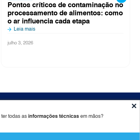
nação no
Obrigado por fazer parte da F
s: como
2026
Leia mais
junho 26, 2026
ido
Newsletter
 ter todas as
informações técnicas
em mãos?
Cadastrar