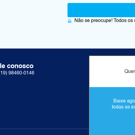
Alternative:
Não se preocupe! Todos os 
le conosco
Acesso ráp
Quer
(19) 98460-0146
Sobre nós
Produtos
Contato
Baixe ago
Conteúdos
todas as e