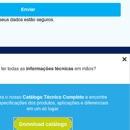
Enviar
seus dados estão seguros.
ido
Newsletter
 ter todas as
informações técnicas
em mãos?
Cadastrar
ra o nosso
Catálogo Técnico Completo
e encontre
Alternative:
specificações dos produtos, aplicações e diferenciais
em um só lugar.
Donwload catálogo