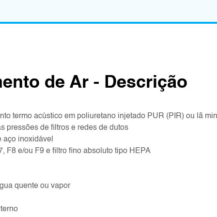
ento de Ar - Descrição
to termo acústico em poliuretano injetado PUR (PIR) ou lã mine
 pressões de filtros e redes de dutos
 aço inoxidável
 F7, F8 e/ou F9 e filtro fino absoluto tipo HEPA
água quente ou vapor
terno