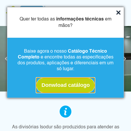
Quer ter todas as
informações técnicas
em
mãos?
Baixe agora o nosso
Catálogo Técnico
Completo
e encontre todas as especificações
dos produtos, aplicações e diferenciais em um
só lugar.
Donwload catálogo
As divisórias Isodur são produzidos para atender as