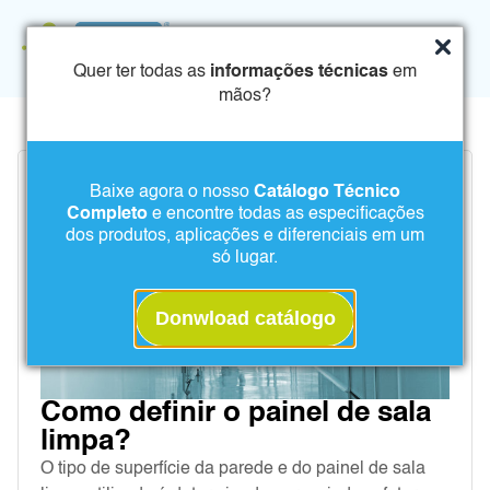
Quer ter todas as
informações técnicas
em
mãos?
Baixe agora o nosso
Catálogo Técnico
Completo
e encontre todas as especificações
dos produtos, aplicações e diferenciais em um
só lugar.
Donwload catálogo
Como definir o painel de sala
limpa?
O tipo de superfície da parede e do painel de sala