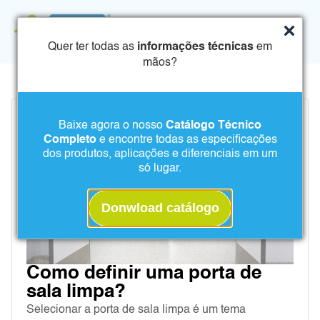
Quer ter todas as
informações técnicas
em
mãos?
Baixe agora o nosso
Catálogo Técnico
Completo
e encontre todas as especificações
dos produtos, aplicações e diferenciais em um
só lugar.
Donwload catálogo
Como definir uma porta de
sala limpa?
Selecionar a porta de sala limpa é um tema