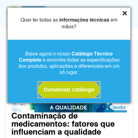
Quer ter todas as
informações técnicas
em
mãos?
Baixe agora o nosso
Catálogo Técnico
Completo
e encontre todas as especificações
dos produtos, aplicações e diferenciais em um
só lugar.
Donwload catálogo
Contaminação de
medicamentos: fatores que
influenciam a qualidade