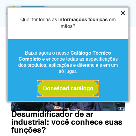
Quer ter todas as
informações técnicas
em
mãos?
Baixe agora o nosso
Catálogo Técnico
Completo
e encontre todas as especificações
dos produtos, aplicações e diferenciais em um
só lugar.
Donwload catálogo
Desumidificador de ar
industrial: você conhece suas
funções?