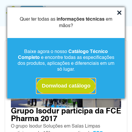
Quer ter todas as
informações técnicas
em
mãos?
Baixe agora o nosso
Catálogo Técnico
Completo
e encontre todas as especificações
dos produtos, aplicações e diferenciais em um
só lugar.
Donwload catálogo
Grupo Isodur participa da FCE
Pharma 2017
O grupo Isodur Soluções em Salas Limpas