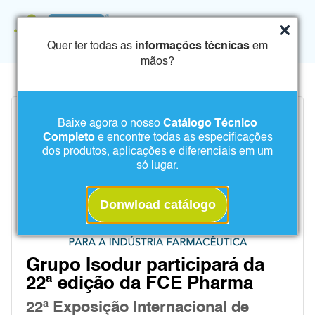
Quer ter todas as
informações técnicas
em
mãos?
Baixe agora o nosso
Catálogo Técnico
Completo
e encontre todas as especificações
dos produtos, aplicações e diferenciais em um
só lugar.
Donwload catálogo
Grupo Isodur participará da
22ª edição da FCE Pharma
22ª Exposição Internacional de