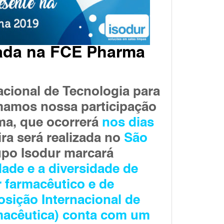
ada na FCE Pharma
cional de Tecnologia para
mamos nossa participação
rma, que ocorrerá
nos dias
ira será realizada no
São
upo Isodur marcará
dade e a diversidade de
 farmacêutico e de
sição Internacional de
rmacêutica) conta com um