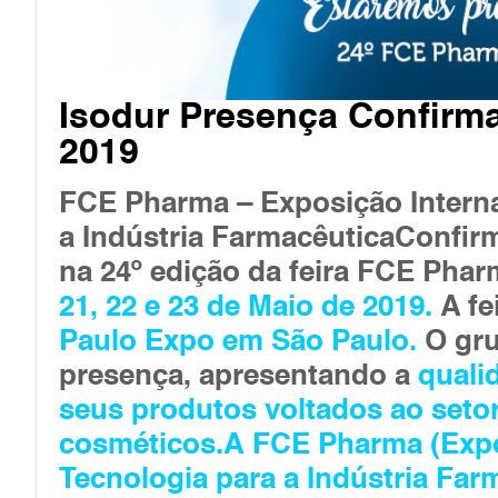
Isodur Presença Confirm
2019
FCE Pharma – Exposição Interna
a Indústria Farmacêutica
Confir
na 24º edição da feira FCE Pha
21, 22 e 23 de Maio de 2019.
A fe
Paulo Expo em São Paulo.
O gr
presença, apresentando a
quali
seus produtos voltados ao setor
cosméticos.A
FCE Pharma
(Expo
Tecnologia para a Indústria Fa