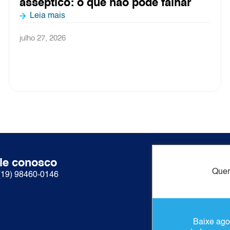
ode falhar
processamento de alim
o ar influencia cada eta
Leia mais
julho 3, 2026
le conosco
Acesso ráp
Quer
(19) 98460-0146
Sobre nós
Produtos
Contato
Baixe ago
Conteúdos