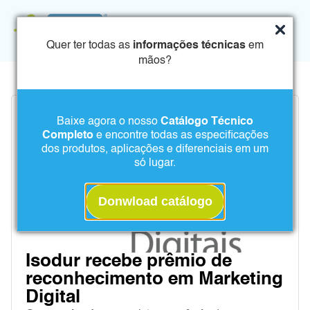
Quer ter todas as
informações técnicas
em
mãos?
Baixe agora o nosso
Catálogo Técnico
Completo
e encontre todas as especificações
dos produtos, aplicações e diferenciais em um
só lugar.
Donwload catálogo
Isodur recebe prêmio de
reconhecimento em Marketing
Digital