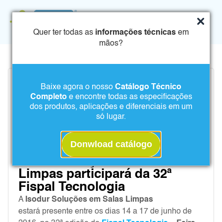
Quer ter todas as
informações técnicas
em
mãos?
Baixe agora o nosso
Catálogo Técnico
Completo
e encontre todas as especificações
dos produtos, aplicações e diferenciais em um
só lugar.
Donwload catálogo
Isodur Soluções em Salas
Limpas participará da 32ª
Fispal Tecnologia
A
Isodur Soluções em Salas Limpas
estará presente entre os dias 14 a 17 de junho de