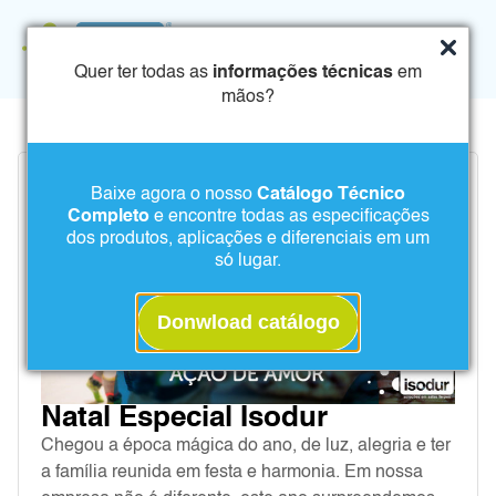
Quer ter todas as
informações técnicas
em
mãos?
Baixe agora o nosso
Catálogo Técnico
Completo
e encontre todas as especificações
dos produtos, aplicações e diferenciais em um
só lugar.
Donwload catálogo
Natal Especial Isodur
Chegou a época mágica do ano, de luz, alegria e ter
a família reunida em festa e harmonia. Em nossa