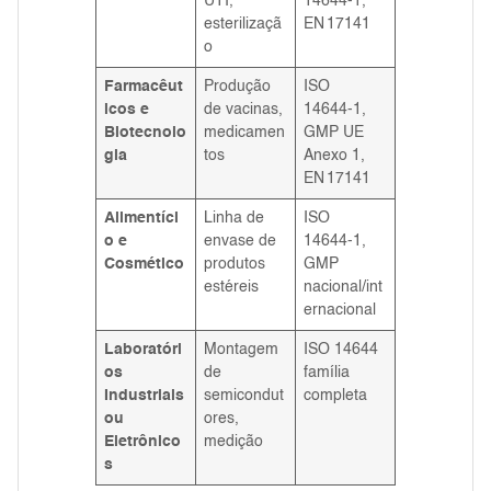
UTI,
14644‑1,
esterilizaçã
EN 17141
o
Farmacêut
Produção
ISO
icos e
de vacinas,
14644‑1,
Biotecnolo
medicamen
GMP UE
gia
tos
Anexo 1,
EN 17141
Alimentíci
Linha de
ISO
o e
envase de
14644‑1,
Cosmético
produtos
GMP
estéreis
nacional/int
ernacional
Laboratóri
Montagem
ISO 14644
os
de
família
Industriais
semicondut
completa
ou
ores,
Eletrônico
medição
s