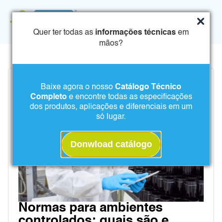
Quer ter todas as
informações técnicas
em
mãos?
Baixe agora o nosso
Catálogo Técnico
Completo
e encontre todas as especificações
dos produtos, aplicações e diferenciais em um
só lugar.
Donwload catálogo
Normas para ambientes
controlados: quais são e