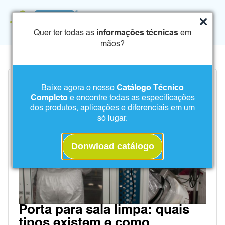
Quer ter todas as
informações técnicas
em
mãos?
Baixe agora o nosso
Catálogo Técnico
Completo
e encontre todas as especificações
dos produtos, aplicações e diferenciais em um
só lugar.
Donwload catálogo
Porta para sala limpa: quais
tipos existem e como