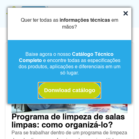
Quer ter todas as
informações técnicas
em
mãos?
Baixe agora o nosso
Catálogo Técnico
Completo
e encontre todas as especificações
dos produtos, aplicações e diferenciais em um
só lugar.
Donwload catálogo
Programa de limpeza de salas
limpas: como organizá-lo?
Para se trabalhar dentro de um programa de limpeza