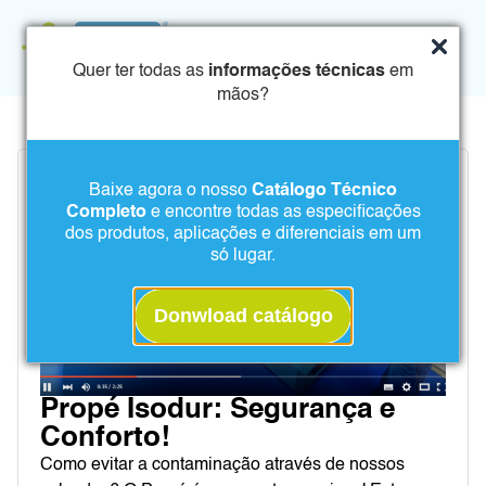
Quer ter todas as
informações técnicas
em
mãos?
Baixe agora o nosso
Catálogo Técnico
Completo
e encontre todas as especificações
dos produtos, aplicações e diferenciais em um
só lugar.
Donwload catálogo
Propé Isodur: Segurança e
Conforto!
Como evitar a contaminação através de nossos