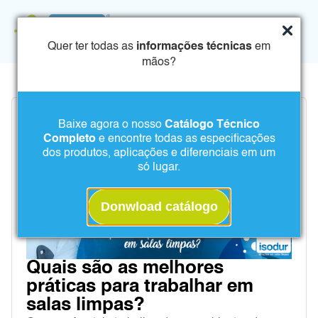
Quer ter todas as
informações técnicas
em
mãos?
Baixe agora o nosso
Catálogo Técnico
Completo
e encontre todas as especificações
dos produtos, aplicações e diferenciais em um
só lugar.
Donwload catálogo
Quais são as melhores
práticas para trabalhar em
salas limpas?