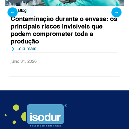
Blog
Contaminação durante o envase: os
C
principais riscos invisíveis que
a
podem comprometer toda a
produção
ju
Leia mais
julho 31, 2026