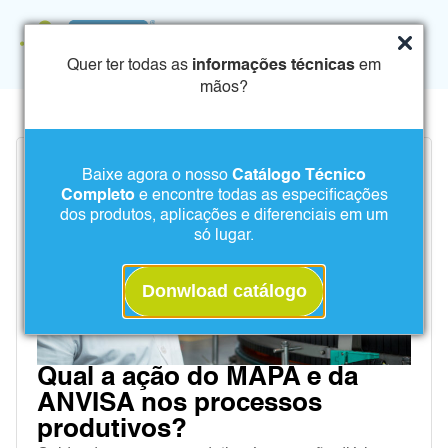
Quer ter todas as
informações técnicas
em
mãos?
Baixe agora o nosso
Catálogo Técnico
Completo
e encontre todas as especificações
dos produtos, aplicações e diferenciais em um
só lugar.
Donwload catálogo
Qual a ação do MAPA e da
ANVISA nos processos
produtivos?