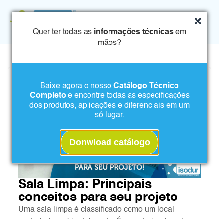
Quer ter todas as
informações técnicas
em
mãos?
Baixe agora o nosso
Catálogo Técnico
Completo
e encontre todas as especificações
dos produtos, aplicações e diferenciais em um
só lugar.
Donwload catálogo
Sala Limpa: Principais
conceitos para seu projeto
Uma sala limpa é classificado como um local