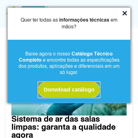
Quer ter todas as
informações técnicas
em
mãos?
Baixe agora o nosso
Catálogo Técnico
Completo
e encontre todas as especificações
dos produtos, aplicações e diferenciais em um
só lugar.
Donwload catálogo
Sistema de ar das salas
limpas: garanta a qualidade
agora