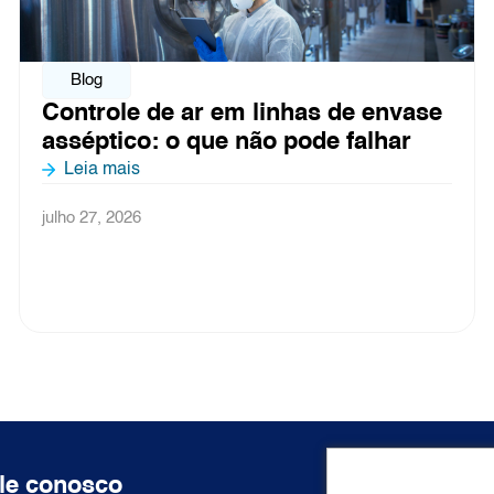
Blog
vase
Pontos críticos de contaminação
ar
processamento de alimentos: c
o ar influencia cada etapa
Leia mais
julho 3, 2026
le conosco
Acesso ráp