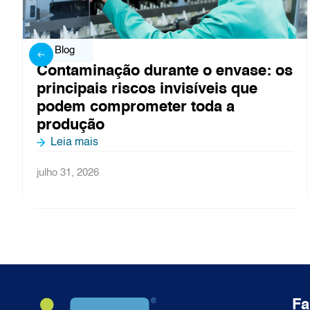
Blog
se: os
Controle de ar em linhas de en
ue
asséptico: o que não pode falh
Leia mais
julho 27, 2026
Fa