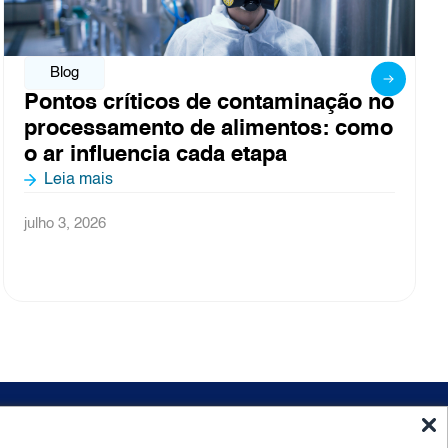
Blog
 no
Obrigado por fazer parte da Fispal
omo
2026
Leia mais
junho 26, 2026
ido
Newsletter