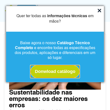
Quer ter todas as
informações técnicas
em
mãos?
Baixe agora o nosso
Catálogo Técnico
Completo
e encontre todas as especificações
dos produtos, aplicações e diferenciais em um
só lugar.
Donwload catálogo
Sustentabilidade nas
empresas: os dez maiores
erros