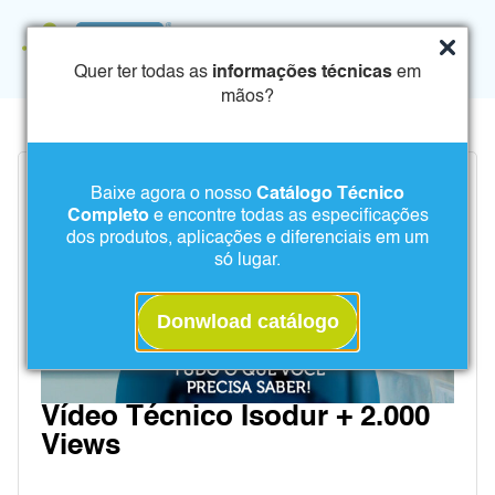
Quer ter todas as
informações técnicas
em
mãos?
Baixe agora o nosso
Catálogo Técnico
Completo
e encontre todas as especificações
dos produtos, aplicações e diferenciais em um
só lugar.
Donwload catálogo
Vídeo Técnico Isodur + 2.000
Views