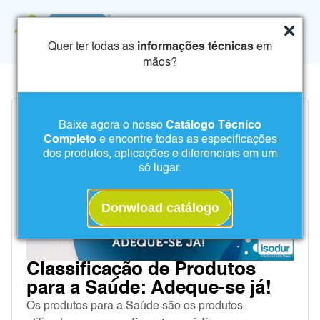
Quer ter todas as
informações técnicas
em
mãos?
Baixe agora o nosso
Catálogo Técnico
Completo
e encontre todas as especificações
dos produtos, aplicações e diferenciais em um
só lugar.
Donwload catálogo
Classificação de Produtos
para a Saúde: Adeque-se já!
Os produtos para a Saúde são os produtos