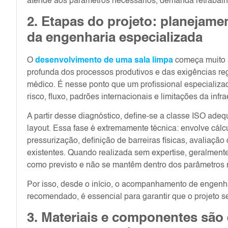
atende aos parâmetros necessários, demanda retrabalh
2. Etapas do projeto: planejamen
da engenharia especializada
O
desenvolvimento de uma sala limpa
começa muito a
profunda dos processos produtivos e das exigências reg
médico. É nesse ponto que um profissional especializad
risco, fluxo, padrões internacionais e limitações da infr
A partir desse diagnóstico, define-se a classe ISO ad
layout. Essa fase é extremamente técnica: envolve cálcu
pressurização, definição de barreiras físicas, avaliação
existentes. Quando realizada sem expertise, geralmen
como previsto e não se mantêm dentro dos parâmetros 
Por isso, desde o início, o acompanhamento de engenh
recomendado, é essencial para garantir que o projeto sej
3. Materiais e componentes são